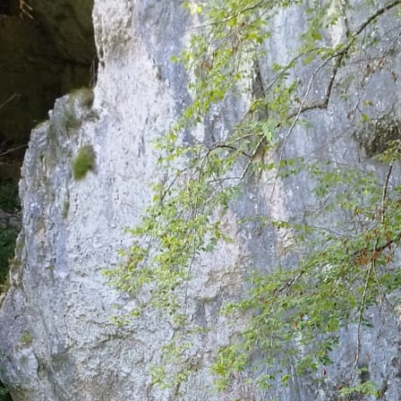
1745505459298