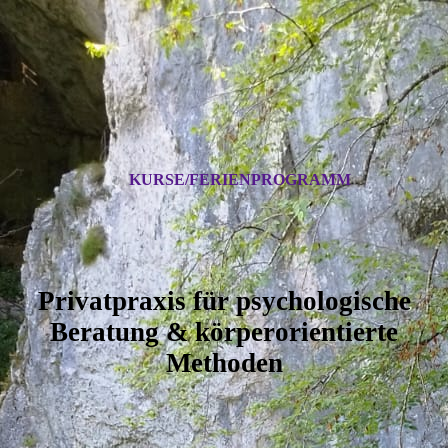
KURSE/FERIENPROGRAMM
Privatpraxis für psychologische
Beratung & körperorientierte
Methoden