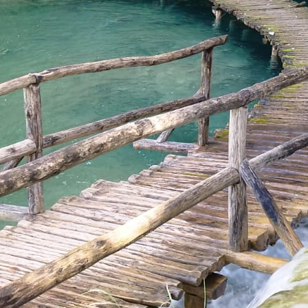
1745505459324