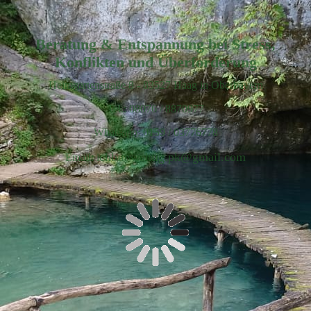
Beratung & Entspannung bei Stress,
Konflikten und Überforderung
Heimgartenstraße 8 - 83527 Haag in Oberbayern
Tel.: 08076 / 8870977
Whatsapp: 0159 / 03776778
chbinwichtig.pk@gmail.com
Email: i