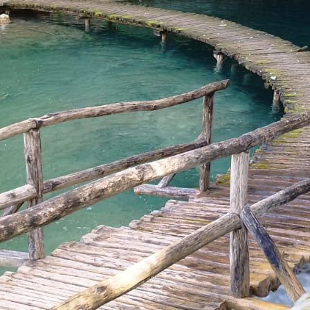
1745505916998