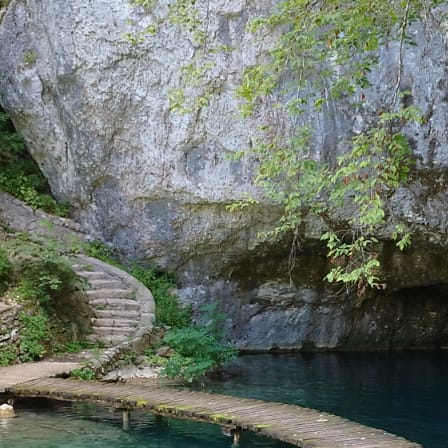
1745505514512