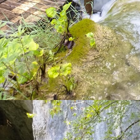
1745505514531