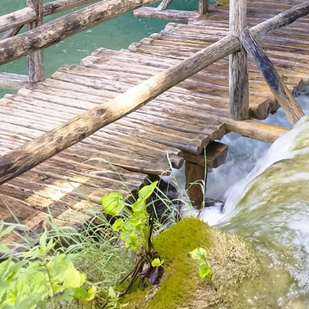
1745505514495